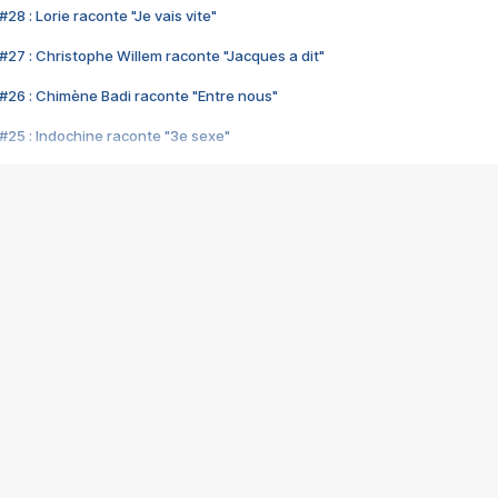
28 : Lorie raconte "Je vais vite"
#27 : Christophe Willem raconte "Jacques a dit"
#26 : Chimène Badi raconte "Entre nous"
#25 : Indochine raconte "3e sexe"
#24 : Zaho raconte "C'est chelou"
#23 : Patrick Bruel raconte "Au café des délices"
#22 : Kyo raconte "Le chemin"
#21 : Nolwenn Leroy raconte "Cassé"
#20 : Patrick Hernandez raconte "Born to be alive"
#19 : Lorie raconte "Près de moi"
#18 : Michael Jones raconte "A nos actes manqués" (avec Jean-Jacque
#17 : Khaled raconte "Aïcha"
#16 : Corneille raconte "Parce qu'on vient de loin"