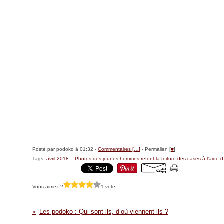
Posté par podoko à 01:32 -
Commentaires [
…
]
- Permalien [
#
]
Tags:
avril 2018.
,
Photos des jeunes hommes refont la toiture des cases à l’aide d
Vous aimez ?
1 vote
Les podoko : Qui sont-ils, d’où viennent-ils ?