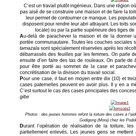
C’est un travail plutôt ingénieux. Dans une région où
pas aisé de se construire une maison et de faire la toi
leur permet de contourner ce manque. Les populati
disposent pour rendre leur abri attrayant. Les toits sont
locale) ou par la partie supérieure des tiges de 
A
u-delà de parachever la maison et de la donner un
portée communautaire. Toutes les couches sociales s
t
ə
m
ə
zala
sont spécialement réservées après les récoltes
débarrassés des feuilles par les femmes. On parle 
ensuite d’en faire des tas de rouleaux. On parle de
pour être porté au sommet de la case et parachever
concrétisation de la division du travail social.
P
our une case, il faut en moyen entre dix (10) et tre
cases paternelles peuvent en avoir plus. Il y en a 
C’est surtout le cas des cases principales des conce
gɨɓe
Photos : des jeunes hommes refont la toiture des cases à l’aid
Godigong (Mora) chez les Podok
D
urant l’opération de réalisation de la toiture, l
partiellement enlevés. Les jeunes gens se mettent al