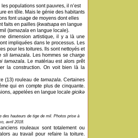
 les populations sont pauvres, il n’est
ture en tôle. Mais le génie des habitants
ons font usage de moyens dont elles
 faits en pailles (
kwatsapa
en langue
mil (
t
ə
m
ə
zala
en langue locale).
e dimension artistique, il y a là une
ont impliquées dans le processus. Les
 pour les toitures. Ils sont nettoyés et
de
sli t
ə
m
ə
zala
. Les hommes se charge
bi t
ə
m
ə
zala
. Le matériau est alors prêt
 la construction. On voit bien là la
ize (13) rouleau de
t
ə
m
ə
zala
. Certaines
même qui en compte plus de cinquante.
ssions, appelées en langue locale
gɨcɨkə
e des hauteurs de tige de mil. Photos prise à
o, avril 2018.
es anciens rouleaux sont totalement ou
ors au travail pour refaire la toiture.